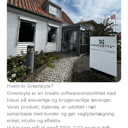
Hvem er Greenbyte?
Greenbyte er en kreativ softwarevirksomhed med
fokus på ansvarlige og brugervenlige løsninger.
Vores produkt, Kalenda, er udviklet i tæt
samarbejde med kunder og gør vagtplanlægning
enkel, intuitiv og effektiv.
Vi har som mål at opnå 100% CO2‑neutral drift,