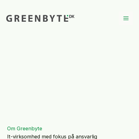
Gå
til
indholdet
Mai
Men
Om Greenbyte
It-virksomhed med fokus på ansvarlig